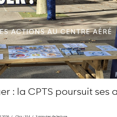
r : la CPTS poursuit ses a
il 2026
Clics : 314
3 minutes de lecture